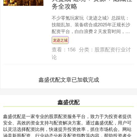
务全攻略
不少零氪玩家玩《龙迹之城》总踩坑：
技能乱加、装备瞎合成2025年正规长沙
配资平台，白白浪费 2 天发育时间，战
力还上不去。这份手册帮你避坑、精准
龙迹之城
拿免费资源，3 ....
查看：
156
分类：
股票配资行业讨
论
鑫盛优配文章已加载完成
鑫盛优配
鑫盛优配是一家专业的股票配资服务平台，致力于为投资者提供
安全、高效的资金支持与配资解决方案。通过鑫盛优配，用户可
以灵活选择配资比例，快速提升投资效率，抓住市场机会。网站
涵盖新股配资、行业动态分析及配资指数等内容，帮助投资者全