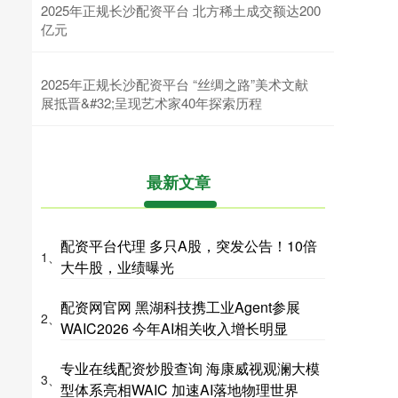
2025年正规长沙配资平台 北方稀土成交额达200
亿元
2025年正规长沙配资平台 “丝绸之路”美术文献
展抵晋&#32;呈现艺术家40年探索历程
最新文章
配资平台代理 多只A股，突发公告！10倍
1、
大牛股，业绩曝光
配资网官网 黑湖科技携工业Agent参展
2、
WAIC2026 今年AI相关收入增长明显
专业在线配资炒股查询 海康威视观澜大模
3、
型体系亮相WAIC 加速AI落地物理世界