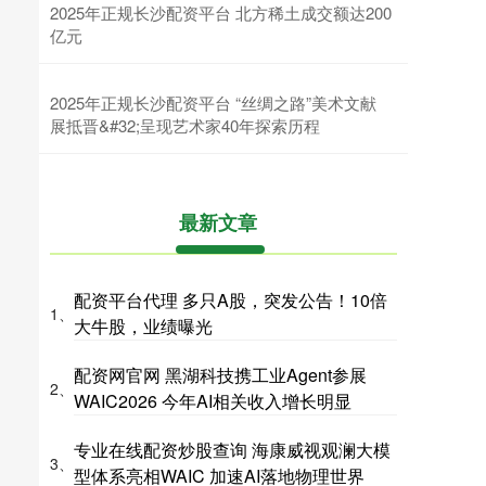
2025年正规长沙配资平台 北方稀土成交额达200
亿元
2025年正规长沙配资平台 “丝绸之路”美术文献
展抵晋&#32;呈现艺术家40年探索历程
最新文章
配资平台代理 多只A股，突发公告！10倍
1、
大牛股，业绩曝光
配资网官网 黑湖科技携工业Agent参展
2、
WAIC2026 今年AI相关收入增长明显
专业在线配资炒股查询 海康威视观澜大模
3、
型体系亮相WAIC 加速AI落地物理世界