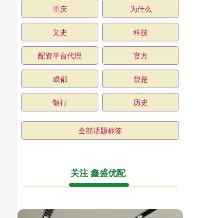
重庆
为什么
文史
科技
配资平台代理
官方
成都
曾是
银行
历史
全部话题标签
关注 鑫盛优配