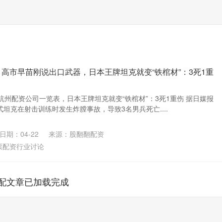
 高市早苗刚说出口武器，日本王牌坦克就变“铁棺材”：3死1重
州配资公司一览表，日本王牌坦克就变“铁棺材”：3死1重伤 据日媒报
0式坦克在射击训练时发生炸膛事故，导致3名男兵死亡....
日期：04-22
来源：股翻翻配资
票配资行业讨论
配文章已加载完成