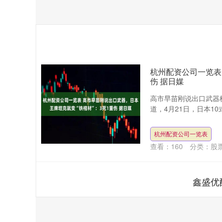
杭州配资公司一览表
伤 据日媒
高市早苗刚说出口武器杭
道，4月21日，日本1
杭州配资公司一览表
查看：
160
分类：
股
鑫盛优